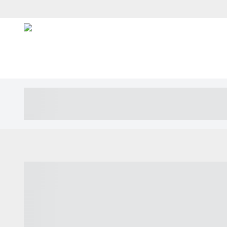
----- ----- -- ------ ---- ---- -- ----- ---