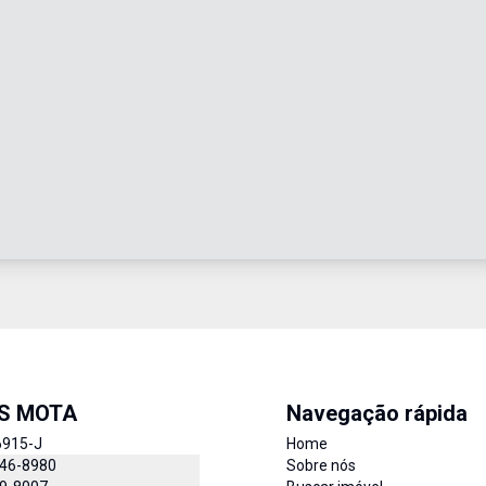
IS MOTA
Navegação rápida
6915-J
Home
846-8980
Sobre nós