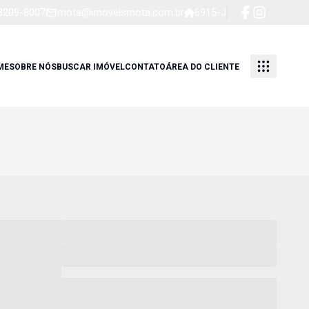
 3209-8007
mota@imoveismota.com.br
6915-J
ME
SOBRE NÓS
BUSCAR IMÓVEL
CONTATO
ÁREA DO CLIENTE