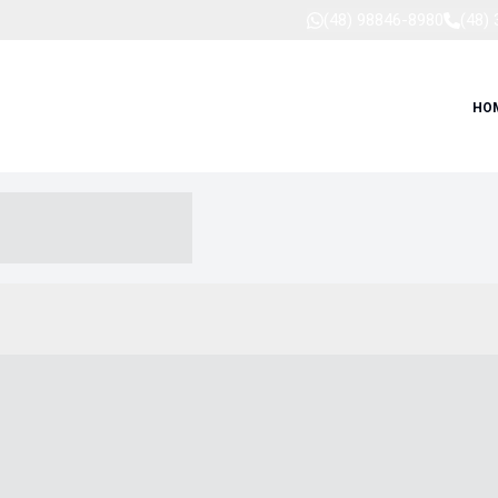
(48) 98846-8980
(48)
HO
-- ----- --- ------