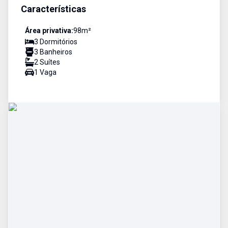
Características
Área privativa:
98
m²
3
Dormitório
s
3
Banheiro
s
2
Suíte
s
1
Vaga