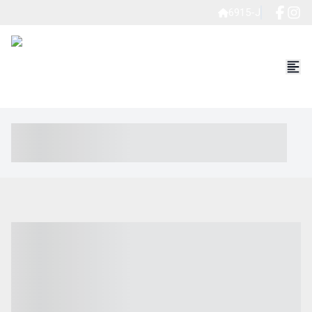
6915-J
----- ----- -- ------ ---- ---- -- ----- ----- ----- --- ------