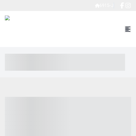
6915-J
----- ----- -- ------ ---- ---- -- ----- ----- ----- --- ------