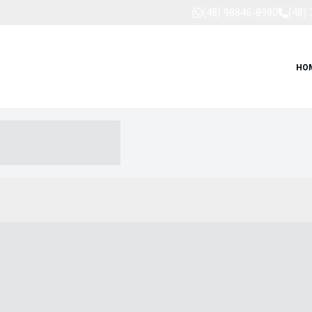
(48) 98846-8980
(48)
HO
-- ----- --- ------