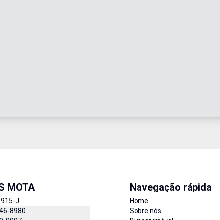
IS MOTA
Navegação rápida
6915-J
Home
846-8980
Sobre nós