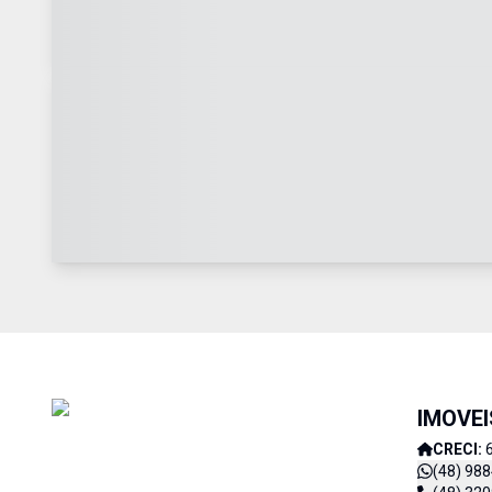
IMOVE
CRECI:
(48) 98