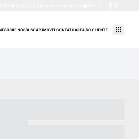
 3209-8007
mota@imoveismota.com.br
6915-J
ME
SOBRE NÓS
BUSCAR IMÓVEL
CONTATO
ÁREA DO CLIENTE