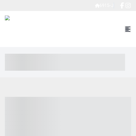
6915-J
----- ----- -- ------ ---- ---- -- ----- ----- ----- --- ------