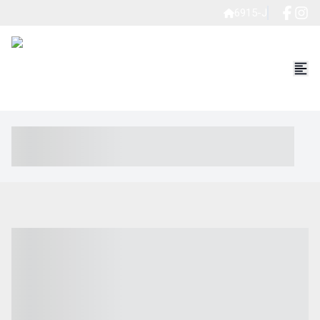
6915-J
----- ----- -- ------ ---- ---- -- ----- ----- ----- --- ------