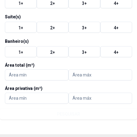
1
+
2
+
3
+
4
+
Suíte(s)
1
+
2
+
3
+
4
+
Banheiro(s)
1
+
2
+
3
+
4
+
Área total (m²)
Área privativa (m²)
PESQUISAR