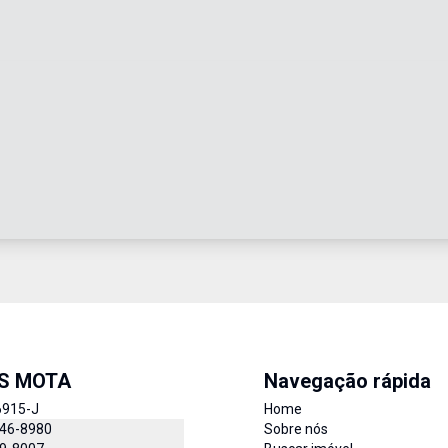
IS MOTA
Navegação rápida
6915-J
Home
846-8980
Sobre nós