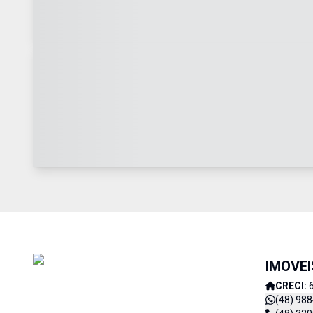
IMOVE
CRECI:
(48) 98