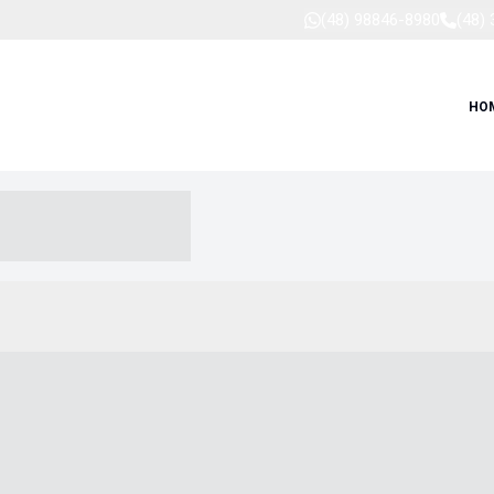
(48) 98846-8980
(48)
HO
-- ----- --- ------