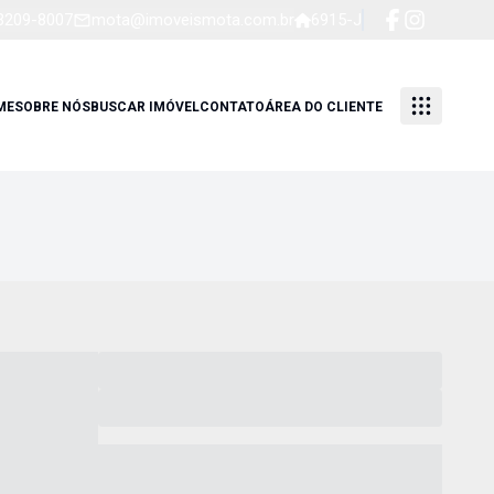
 3209-8007
mota@imoveismota.com.br
6915-J
ME
SOBRE NÓS
BUSCAR IMÓVEL
CONTATO
ÁREA DO CLIENTE