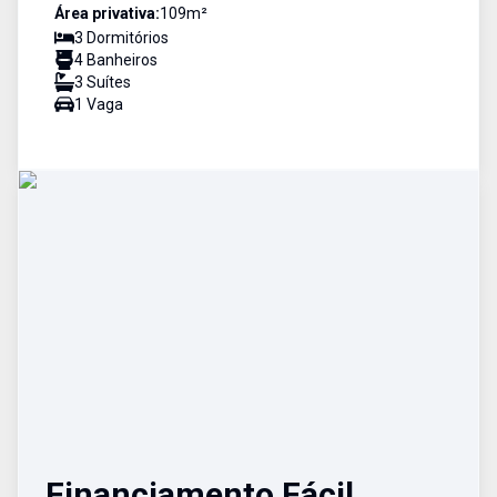
Área privativa:
109
m²
3
Dormitório
s
4
Banheiro
s
3
Suíte
s
1
Vaga
Financiamento Fácil