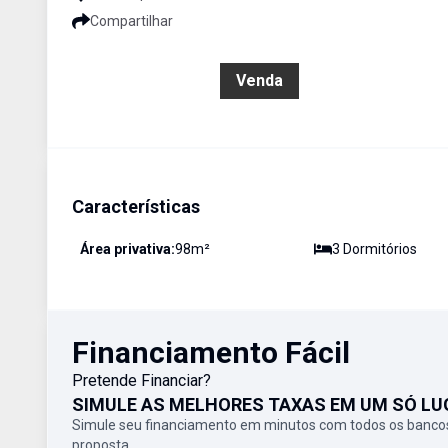
Compartilhar
R$ 1.378.000,00
Venda
Características
Área privativa:
98
m²
3
Dormitório
s
Financiamento Fácil
Pretende Financiar?
SIMULE AS MELHORES TAXAS EM UM SÓ LU
Simule seu financiamento em minutos com todos os bancos
proposta.