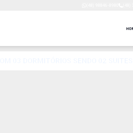
(48) 98846-8980
(48)
HO
APARTAMENTO NOVO A VENDA COM 03 DORMITÓRIOS SENDO 02 SUITES