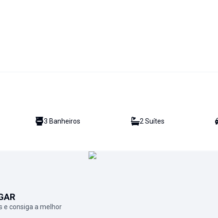
3
Banheiro
s
2
Suíte
s
GAR
 e consiga a melhor