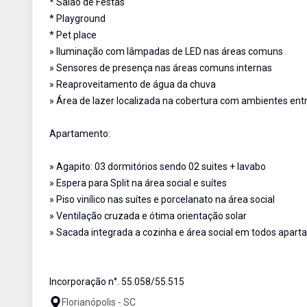
* Salão de Festas
* Playground
* Pet place
» Iluminação com lâmpadas de LED nas áreas comuns
» Sensores de presença nas áreas comuns internas
» Reaproveitamento de água da chuva
» Área de lazer localizada na cobertura com ambientes ent
Apartamento:
» Agapito: 03 dormitórios sendo 02 suites + lavabo
» Espera para Split na área social e suítes
» Piso vinílico nas suítes e porcelanato na área social
» Ventilação cruzada e ótima orientação solar
» Sacada integrada a cozinha e área social em todos apar
Incorporação n°. 55.058/55.515
Florianópolis - SC