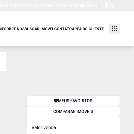
 3209-8007
mota@imoveismota.com.br
6915-J
ME
SOBRE NÓS
BUSCAR IMÓVEL
CONTATO
ÁREA DO CLIENTE
MEUS FAVORITOS
COMPARAR IMÓVEIS
Valor venda