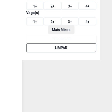
1
+
2
+
3
+
4
+
Vaga(s)
1
+
2
+
3
+
4
+
Mais filtros
PESQUISAR
LIMPAR