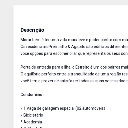
Apartamento
Venda
Cód:
13896
Descrição
Morar bem é ter uma vida mais leve e poder contar com mai
Os residenciais Premiatto & Agapito são edifícios difere
você opções para escolher o lar que representa os seus so
Porta de entrada para a Ilha. o Estreito é um dos bairros ma
O equilíbrio perfeito entre a tranquilidade de uma região 
você tem o prazer de satisfazer todas as suas necessidade
Condomínio :
» 1 Vaga de garagem especial (02 automoveis)
» Bicicletário
* Academia