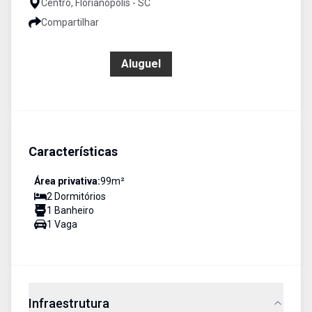
Centro, Florianópolis - SC
Compartilhar
R$ 4.000,00
Aluguel
Características
Área privativa:
99
m²
2
Dormitório
s
1
Banheiro
1
Vaga
Infraestrutura