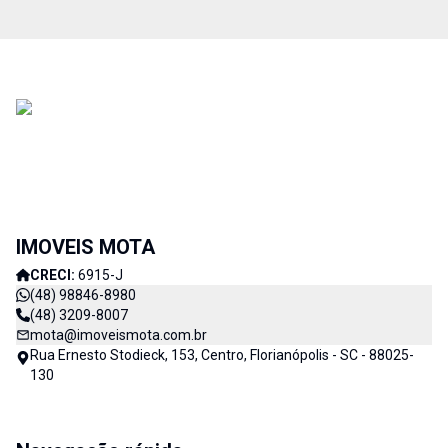
IMOVEIS MOTA
CRECI:
6915-J
(48) 98846-8980
(48) 3209-8007
mota@imoveismota.com.br
Rua Ernesto Stodieck, 153, Centro, Florianópolis - SC - 88025-
130