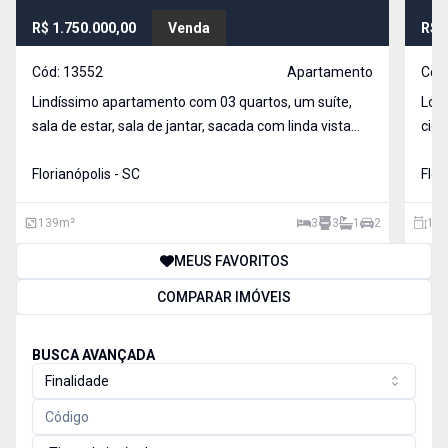
R$ 1.750.000,00
Venda
R$ 
Cód:
13552
Apartamento
Cód
Lindíssimo apartamento com 03 quartos, um suíte,
Loc
sala de estar, sala de jantar, sacada com linda vista
cida
para Baia Norte. Imóvel tem móveis já embutidos de
prat
ótima qualidade, é muito ensolarado e ventilado. Fale
Florianópolis - SC
quem
Flor
conosco da Imóveis Mota e venha visitar!
comé
prin
139
m²
3
3
1
2
125
MEUS FAVORITOS
COMPARAR IMÓVEIS
BUSCA AVANÇADA
Finalidade