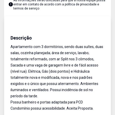
As informações serão utilizadas para que a nossa equipe possa
entrar em contato de acordo com a
política de privacidade e
termos de serviço
Apartamento
Venda
Cód:
13995
Descrição
Apartamento com 3 dormitórios, sendo duas suítes, duas
salas, cozinha planejada; área de serviço, lavabo;
totalmente reformado, com ar Split nos 3 cômodos,
Sacada e uma vaga de garagem livre e de fácil acesso
(nível rua). Elétrica, Gás (dois pontos) e Hidráulica
totalmente nova e modificada, nova e nos padrões
exigidos e o único que possui aterramento. Ambientes
iluminados e ventilados. Possui incidência de sol no
período da tarde.
Possui banheiro e portas adaptada para PCD
Condomínio possui acessibilidade. Aceita Proposta.