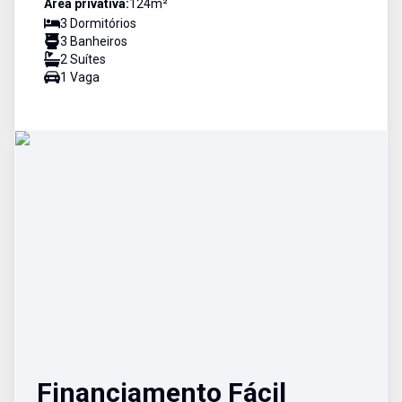
Área privativa:
124
m²
3
Dormitório
s
3
Banheiro
s
2
Suíte
s
1
Vaga
Financiamento Fácil