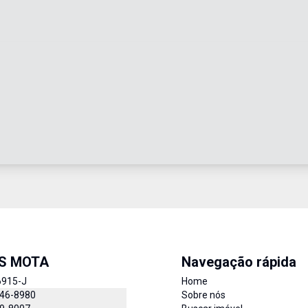
IS MOTA
Navegação rápida
6915-J
Home
846-8980
Sobre nós