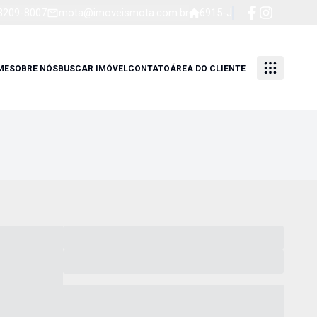
 3209-8007
mota@imoveismota.com.br
6915-J
ME
SOBRE NÓS
BUSCAR IMÓVEL
CONTATO
ÁREA DO CLIENTE