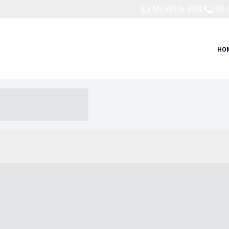
(48) 98846-8980
(48)
HO
-- ----- --- ------