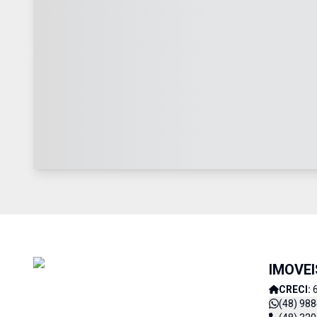
IMOVE
CRECI:
(48) 98