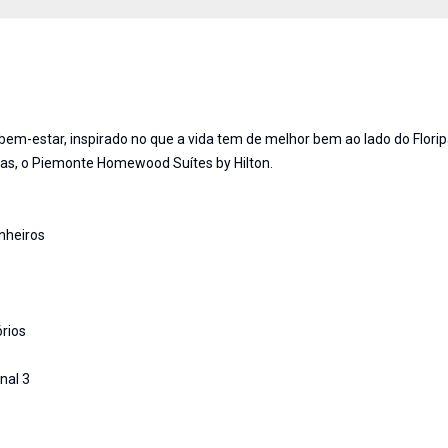
m-estar, inspirado no que a vida tem de melhor bem ao lado do Flori
iras, o Piemonte Homewood Suítes by Hilton.
anheiros
rios
nal 3