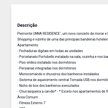
Apartamento Garden
Venda
Cód:
14069
Descrição
Piemonte UNNA RESIDENCE´, um novo conceito de morar e be
Shopping e vizinho de uma das principais bandeiras hotele
Apartamento:
- Fechaduras digitais em todas as unidades
- Porcelanato Portobello instalado na sala, cozinha e nos b
- Piso vinílico instalado nos dormitórios
- Persianas integradas nos dormitórios
- Monocomando e chuveiros dos banheiros instalados
- Sistema de aquecimento central Tomada USB nos dormitó
- Nicho do box dos banheiros executados
- Churrasqueira a carvão* - * Exceto nos apartamentos de fi
Área Comum:
- Fitness Externo 7