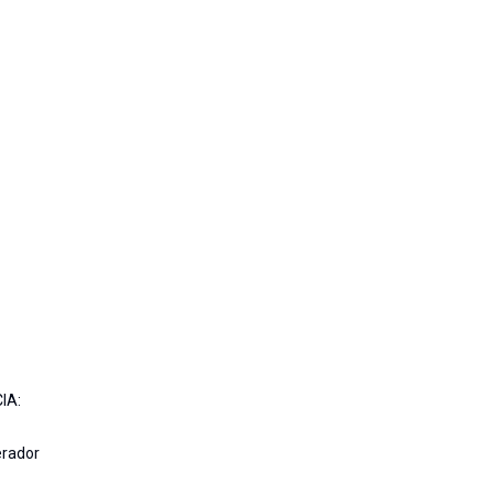
IA:
erador