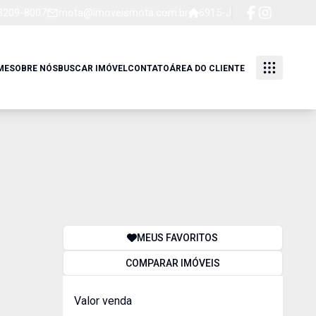
 3209-8007
mota@imoveismota.com.br
6915-J
ME
SOBRE NÓS
BUSCAR IMÓVEL
CONTATO
ÁREA DO CLIENTE
MEUS FAVORITOS
COMPARAR IMÓVEIS
Valor venda