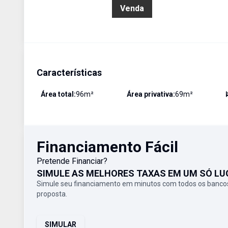
R$ 1.042.263,00
Venda
Características
Área total:
96
m²
Área privativa:
69
m²
Financiamento Fácil
Pretende Financiar?
SIMULE AS MELHORES TAXAS EM UM SÓ LU
Simule seu financiamento em minutos com todos os bancos
proposta.
SIMULAR