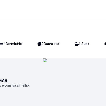
1
Dormitório
2
Banheiro
s
1
Suíte
GAR
 e consiga a melhor