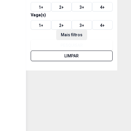
1
+
2
+
3
+
4
+
Vaga(s)
1
+
2
+
3
+
4
+
Mais filtros
PESQUISAR
LIMPAR