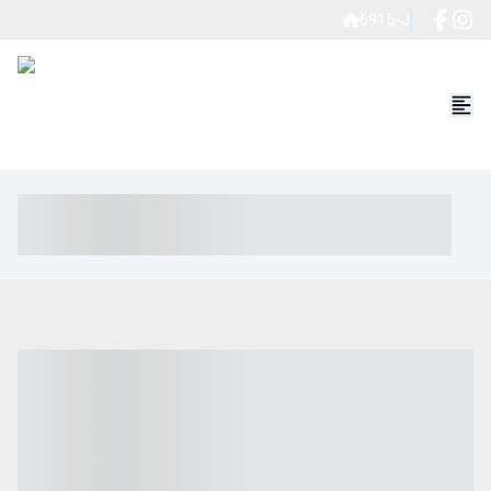
6915-J
----- ----- -- ------ ---- ---- -- ----- ----- ----- --- ------