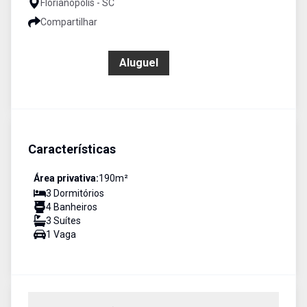
Florianópolis - SC
Compartilhar
R$ 8.500,00
Aluguel
Características
Área privativa:
190
m²
3
Dormitório
s
4
Banheiro
s
3
Suíte
s
1
Vaga