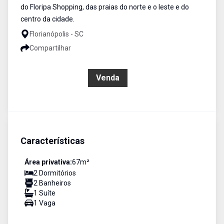
do Floripa Shopping, das praias do norte e o leste e do
centro da cidade.
Florianópolis - SC
Compartilhar
R$ 867.689,22
Venda
Características
Área privativa:
67
m²
2
Dormitório
s
2
Banheiro
s
1
Suíte
1
Vaga