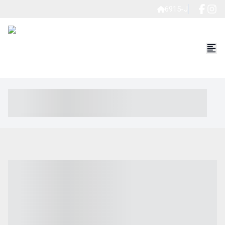
6915-J
----- ----- -- ------ ---- ---- -- ----- ----- ----- --- ------