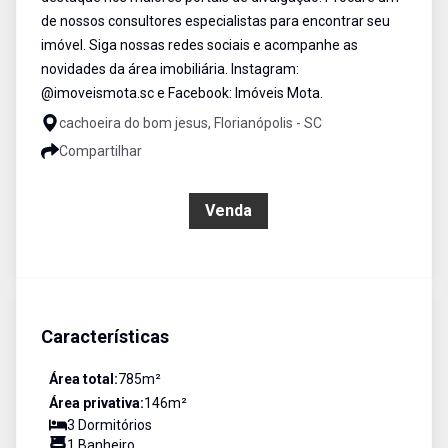
de nossos consultores especialistas para encontrar seu
imóvel. Siga nossas redes sociais e acompanhe as
novidades da área imobiliária. Instagram:
@imoveismota.sc e Facebook: Imóveis Mota.
cachoeira do bom jesus, Florianópolis - SC
Compartilhar
R$ 1.700.000,00
Venda
Características
Área total:
785
m²
Área privativa:
146
m²
3
Dormitório
s
1
Banheiro