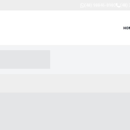
(48) 98846-8980
(48)
HO
-- ----- --- ------