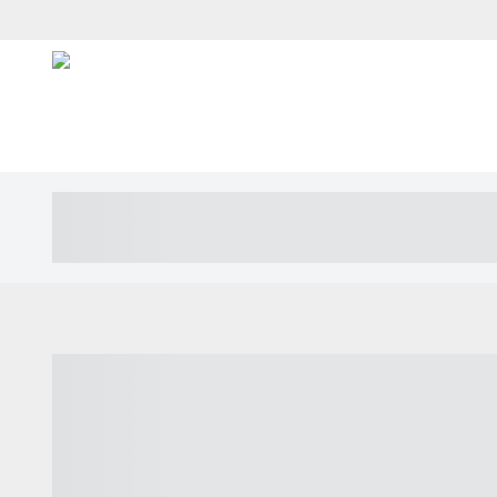
----- ----- -- ------ ---- ---- -- ----- ---