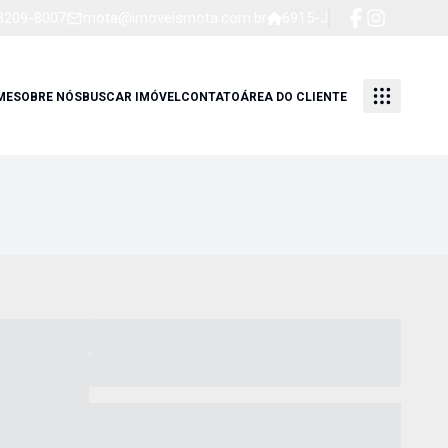
 3209-8007
mota@imoveismota.com.br
6915-J
ME
SOBRE NÓS
BUSCAR IMÓVEL
CONTATO
ÁREA DO CLIENTE