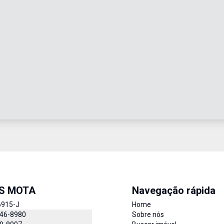
IS MOTA
Navegação rápida
6915-J
Home
846-8980
Sobre nós