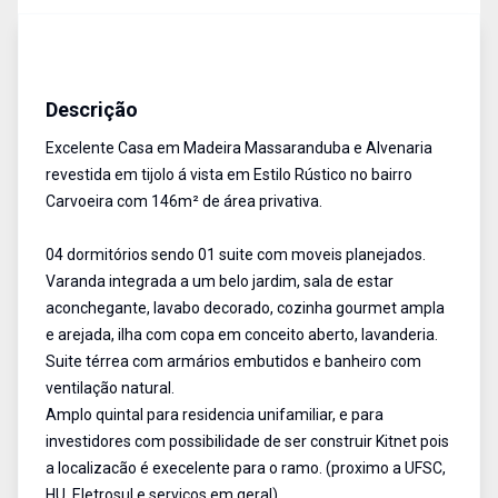
Casa
Venda
Cód:
13870
Descrição
Excelente Casa em Madeira Massaranduba e Alvenaria
revestida em tijolo á vista em Estilo Rústico no bairro
Carvoeira com 146m² de área privativa.
04 dormitórios sendo 01 suite com moveis planejados.
Varanda integrada a um belo jardim, sala de estar
aconchegante, lavabo decorado, cozinha gourmet ampla
e arejada, ilha com copa em conceito aberto, lavanderia.
Suite térrea com armários embutidos e banheiro com
ventilação natural.
Amplo quintal para residencia unifamiliar, e para
investidores com possibilidade de ser construir Kitnet pois
a localizacão é execelente para o ramo. (proximo a UFSC,
HU, Eletrosul e serviços em geral)