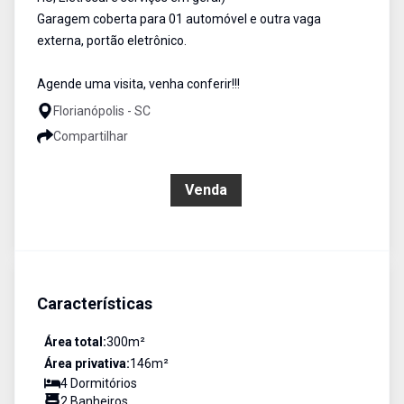
Garagem coberta para 01 automóvel e outra vaga
externa, portão eletrônico.
Agende uma visita, venha conferir!!!
Florianópolis - SC
Compartilhar
R$ 1.400.000,00
Venda
Características
Área total:
300
m²
Área privativa:
146
m²
4
Dormitório
s
2
Banheiro
s