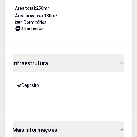
Área total:
250
m²
Área privativa:
180
m²
4
Dormitório
s
3
Banheiro
s
Infraestrutura
Depósito
Mais informações