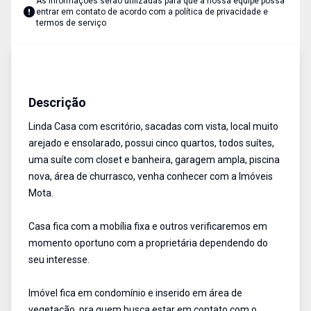
As informações serão utilizadas para que a nossa equipe possa
entrar em contato de acordo com a
política de privacidade e
termos de serviço
Casa em Condominio
Aluguel
Cód:
13851
Descrição
Linda Casa com escritório, sacadas com vista, local muito
arejado e ensolarado, possui cinco quartos, todos suítes,
uma suíte com closet e banheira, garagem ampla, piscina
nova, área de churrasco, venha conhecer com a Imóveis
Mota.
Casa fica com a mobília fixa e outros verificaremos em
momento oportuno com a proprietária dependendo do
seu interesse.
Imóvel fica em condomínio e inserido em área de
vegetação, pra quem busca estar em contato com o