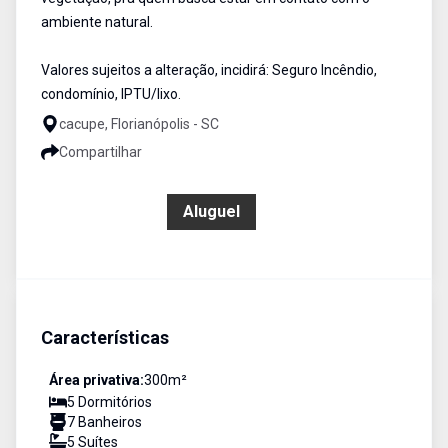
ambiente natural.
Valores sujeitos a alteração, incidirá: Seguro Incêndio,
condomínio, IPTU/lixo.
cacupe, Florianópolis - SC
Compartilhar
R$ 21.999,00
Aluguel
Características
Área privativa:
300
m²
5
Dormitório
s
7
Banheiro
s
5
Suíte
s