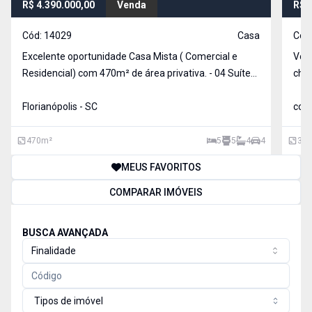
R$ 4.390.000,00
Venda
R$ 
Cód:
14029
Casa
Cód
Excelente oportunidade Casa Mista ( Comercial e
Voc
Residencial) com 470m² de área privativa. - 04 Suítes,
char
sendo duas, Máster com closet e sacada individual e
esse sonho! C
uma com hidromassagem. - Hall de Entrada, sala de
Florianópolis - SC
gast
coqu
Estar/Jantar ampla e arejada - Cozinha planejad
Prai
Dist
470
m²
5
5
4
4
313
MEUS FAVORITOS
COMPARAR IMÓVEIS
BUSCA AVANÇADA
Finalidade
Tipos de imóvel