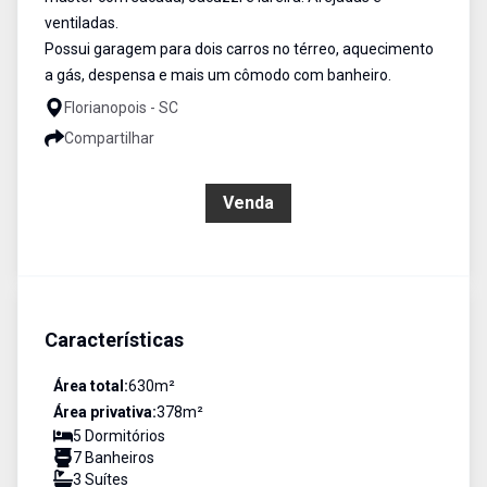
ventiladas.
Possui garagem para dois carros no térreo, aquecimento
a gás, despensa e mais um cômodo com banheiro.
Florianopois - SC
Compartilhar
R$ 3.250.000,00
Venda
Características
Área total:
630
m²
Área privativa:
378
m²
5
Dormitório
s
7
Banheiro
s
3
Suíte
s