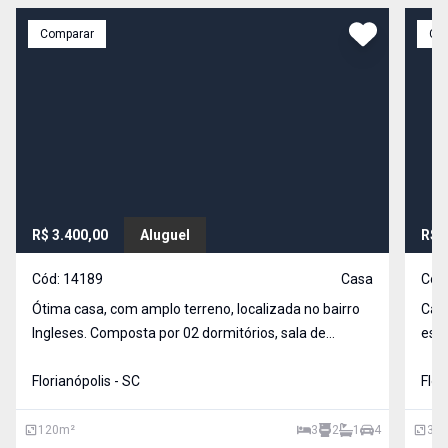
Comparar
Co
R$ 3.400,00
Aluguel
R$ 
Cód:
14189
Casa
Cód
Ótima casa, com amplo terreno, localizada no bairro
Casa
Ingleses. Composta por 02 dormitórios, sala de
esta
estar/jantar, cozinha, banheiro social e área de
carr
serviço, a casa também conta com um apartamento
Florianópolis - SC
privacidade. Fale
Flor
individual com cozinha, sala e suíte, além da garagem
cobe
120
m²
3
2
1
4
350