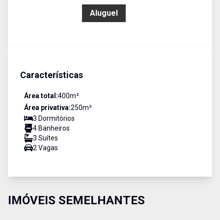
R$ 13.000,00
Aluguel
Características
Área total:
400
m²
Área privativa:
250
m²
3
Dormitório
s
4
Banheiro
s
3
Suíte
s
2
Vaga
s
IMÓVEIS SEMELHANTES