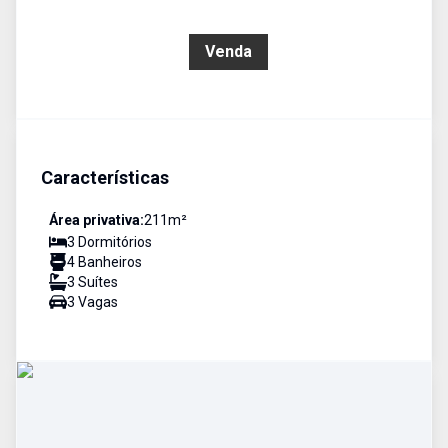
R$ 3.490.000,00
Venda
Características
Área privativa:
211
m²
3
Dormitório
s
4
Banheiro
s
3
Suíte
s
3
Vaga
s