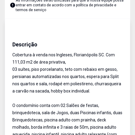
As informações serão utilizadas para que a nossa equipe possa
entrar em contato de acordo com a
política de privacidade e
termos de serviço
Cobertura
Venda
Cód:
7321
Descrição
Cobertura à venda nos Ingleses, Florianópolis SC. Com
111,03 m2 de área privativa,
03 suítes, piso porcelanato, teto com rebaixo em gesso,
persianas automatizadas nos quartos, espera para Split
nos quartos e sala, rodapé em poliestireno, churrasqueira
a carvão na sacada, hobby box individual.
O condomínio conta com 02 Salões de festas,
brinquedoteca, sala de Jogos, duas Piscinas infantis, duas
Brinquedotecas, piscina adulto com prainha, deck
molhado, borda infinita e 3 raias de 50m, piscina adulto
aquecida, piscina infantil, piscina adulto relaxante (com