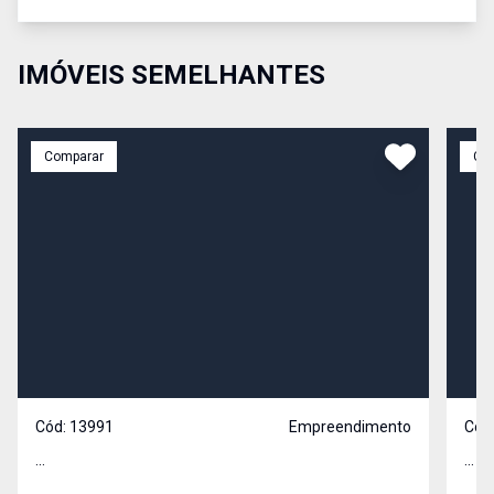
IMÓVEIS SEMELHANTES
Comparar
Co
Cód:
13991
Empreendimento
Cód
...
...