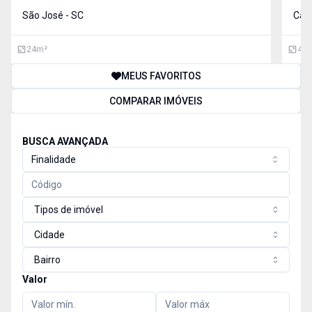
uma visita e venha conhecer essa oportunidade.
São José - SC
agra
Cam
Valores sujeitos a alteração sem aviso prévio
venha conhec
part
24
m²
40
MEUS FAVORITOS
COMPARAR IMÓVEIS
BUSCA AVANÇADA
Finalidade
Tipos de imóvel
Cidade
Bairro
Valor