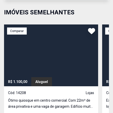
IMÓVEIS SEMELHANTES
Comparar
Co
R$ 1.100,00
Aluguel
R$ 
Cód:
14208
Lojas
Cód
Ótimo quiosque em centro comercial. Com 22m² de
Exce
área privativa e uma vaga de garagem. Edifício muito
loja
bem localizado, com muitas salas e lojas. Agende
ramo