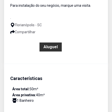
Para instalação do seu negócio, marque uma visita.
.
Florianópolis - SC
Compartilhar
R$ 3.500,00
Aluguel
Características
Área total:
50
m²
Área privativa:
40
m²
1
Banheiro