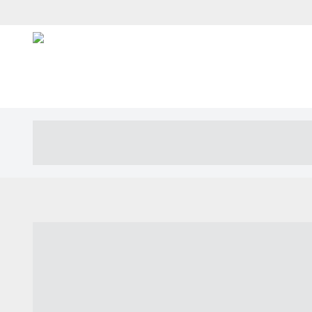
----- ----- -- ------ ---- ---- -- ----- ---