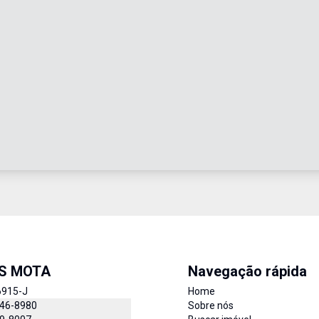
IS MOTA
Navegação rápida
6915-J
Home
846-8980
Sobre nós