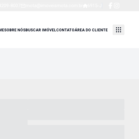
 3209-8007
mota@imoveismota.com.br
6915-J
ME
SOBRE NÓS
BUSCAR IMÓVEL
CONTATO
ÁREA DO CLIENTE