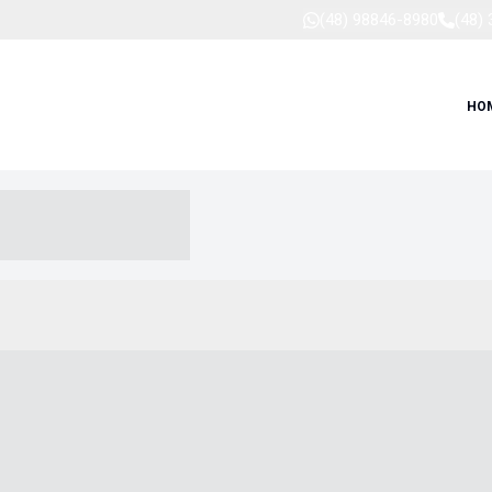
(48) 98846-8980
(48)
HO
-- ----- --- ------