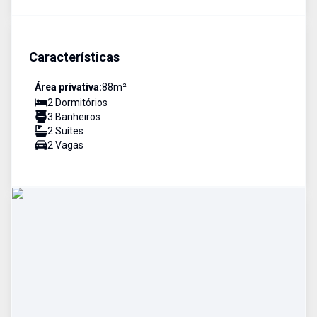
Características
Área privativa:
88
m²
2
Dormitório
s
3
Banheiro
s
2
Suíte
s
2
Vaga
s