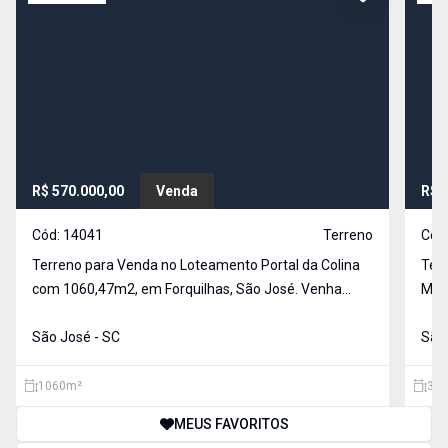
R$ 570.000,00
Venda
R$ 
Cód:
14041
Terreno
Cód
Terreno para Venda no Loteamento Portal da Colina
Terr
com 1060,47m2, em Forquilhas, São José. Venha
Maruim - 
conhecer com a Imóveis Mota. Valores sujeitos a
364
alteração.
São José - SC
ene
São 
1060
m²
364
MEUS FAVORITOS