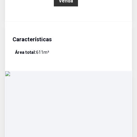
R$ 375.000,00
Venda
Características
Área total:
611
m²