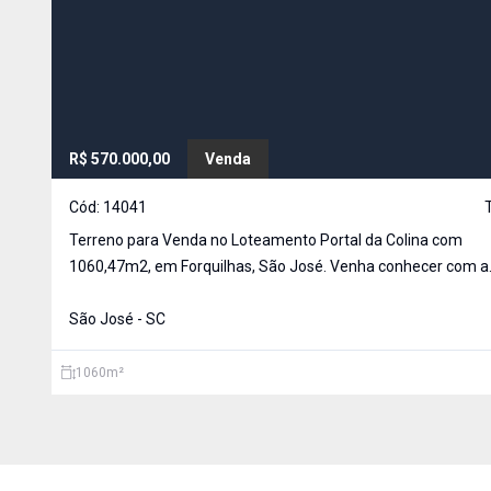
R$ 570.000,00
Venda
Cód:
14041
Terreno para Venda no Loteamento Portal da Colina com
1060,47m2, em Forquilhas, São José. Venha conhecer com a
Imóveis Mota. Valores sujeitos a alteração.
São José - SC
1060
m²