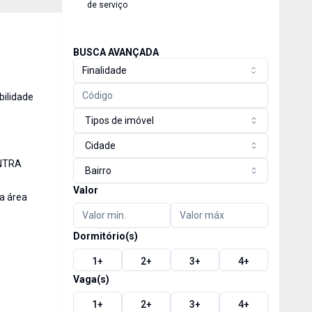
de serviço
BUSCA AVANÇADA
Finalidade
bilidade
Tipos de imóvel
Cidade
ONTRA
Bairro
Valor
a área
Dormitório(s)
1
+
2
+
3
+
4
+
Vaga(s)
1
+
2
+
3
+
4
+