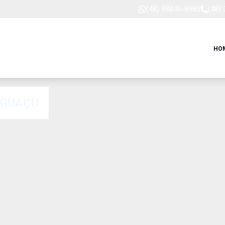
(48) 98846-8980
(48)
HO
IGUAÇU