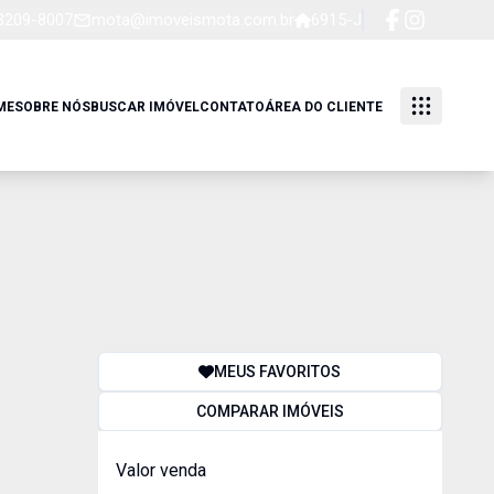
 3209-8007
mota@imoveismota.com.br
6915-J
ME
SOBRE NÓS
BUSCAR IMÓVEL
CONTATO
ÁREA DO CLIENTE
MEUS FAVORITOS
COMPARAR IMÓVEIS
Valor venda