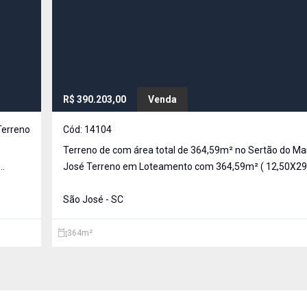
R$ 390.203,00
Venda
Terreno
Cód:
14104
Terreno de com área total de 364,59m² no Sertão do Ma
José Terreno em Loteamento com 364,59m² ( 12,50X29,03m)
pavimentado, com água, energia e sistema de esgoto n
Loteamento
São José - SC
364
m²