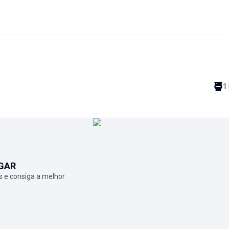
1
GAR
 e consiga a melhor