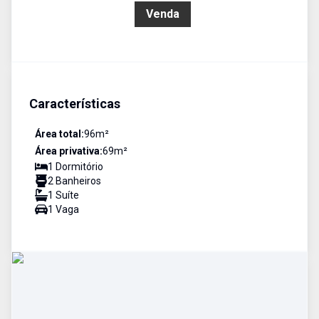
R$ 1.042.263,00
Venda
Características
Área total:
96
m²
Área privativa:
69
m²
1
Dormitório
2
Banheiro
s
1
Suíte
1
Vaga