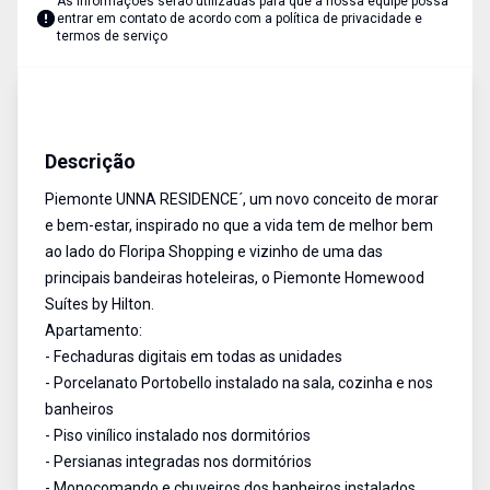
As informações serão utilizadas para que a nossa equipe possa
entrar em contato de acordo com a
política de privacidade e
termos de serviço
Apartamento Garden
Venda
Cód:
14069
Descrição
Piemonte UNNA RESIDENCE´, um novo conceito de morar
e bem-estar, inspirado no que a vida tem de melhor bem
ao lado do Floripa Shopping e vizinho de uma das
principais bandeiras hoteleiras, o Piemonte Homewood
Suítes by Hilton.
Apartamento:
- Fechaduras digitais em todas as unidades
- Porcelanato Portobello instalado na sala, cozinha e nos
banheiros
- Piso vinílico instalado nos dormitórios
- Persianas integradas nos dormitórios
- Monocomando e chuveiros dos banheiros instalados