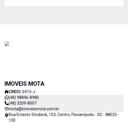
IMOVEIS MOTA
CRECI:
6915-J
(48) 98846-8980
(48) 3209-8007
mota@imoveismota.com.br
Rua Ernesto Stodieck, 153, Centro, Florianópolis - SC - 88025-
130