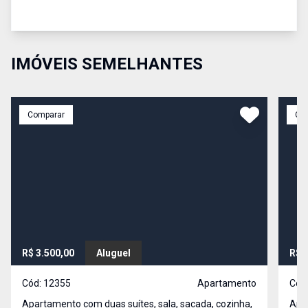
IMÓVEIS SEMELHANTES
Comparar
Co
R$ 3.500,00
Aluguel
R$ 
Cód:
12355
Apartamento
Cód
Apartamento com duas suítes, sala, sacada, cozinha,
Apar