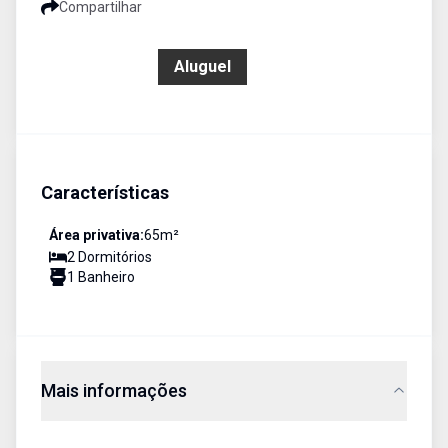
Compartilhar
R$ 4.000,00
Aluguel
Características
Área privativa:
65
m²
2
Dormitório
s
1
Banheiro
Mais informações