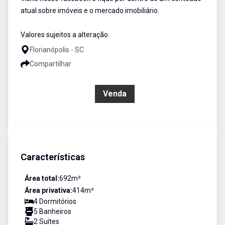
atual sobre imóveis e o mercado imobiliário.
Valores sujeitos a alteração.
Florianópolis - SC
Compartilhar
R$ 2.950.000,00
Venda
Características
Área total:
692
m²
Área privativa:
414
m²
4
Dormitório
s
5
Banheiro
s
2
Suíte
s