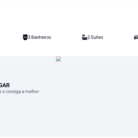
3
Banheiro
s
2
Suíte
s
GAR
 e consiga a melhor