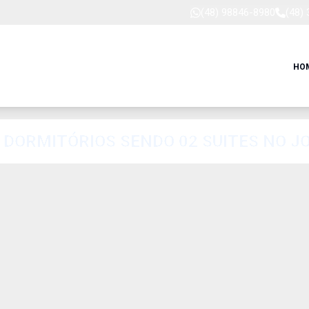
(48) 98846-8980
(48)
HO
DORMITÓRIOS SENDO 02 SUITES NO J