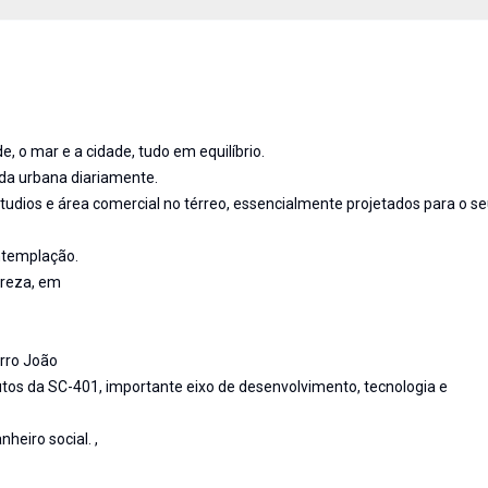
de, o mar e a cidade, tudo em equilíbrio.
ida urbana diariamente.
tudios e área comercial no térreo, essencialmente projetados para o s
ontemplação.
ureza, em
irro João
nutos da SC-401, importante eixo de desenvolvimento, tecnologia e
heiro social. ,