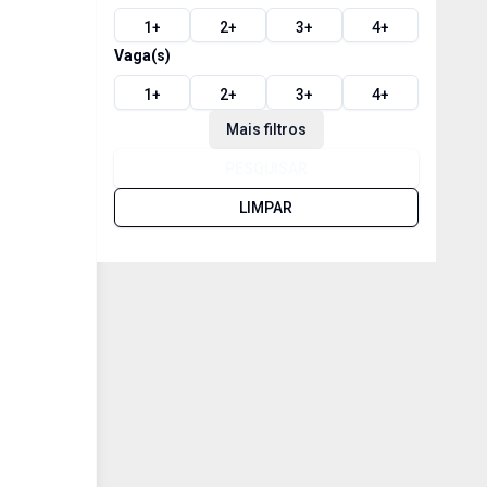
1
+
2
+
3
+
4
+
Vaga(s)
1
+
2
+
3
+
4
+
Mais filtros
PESQUISAR
LIMPAR