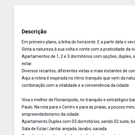
Duplex
Venda
Cód:
13979
Descrição
Em primeiro plano, a linha do horizonte. E a partir dela o ver
Sinta a natureza à sua volta e conte com a praticidade da v
Apartamentos de 1, 2 e 3 dormitórios com opções, duplex, s
estar.
Diversos recantos, diferentes vistas e mais instantes de c
Aqui a rotina é inspirada no ritmo tranquilo que vem da nat
combinação com a vitalidade e a conveniência da cidade.
Viva o melhor de Florianópolis, no tranquilo e estratégico ba
Paulo. Na rota para o Centro e para as praias, a poucos mi
empreendedorismo da cidade.
Apartamento Duplex com 03 dormitórios, sendo 02 suite, ban
Sala de Estar/Jantar arejada, lavabo, sacada