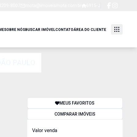
 3209-8007
mota@imoveismota.com.br
6915-J
ME
SOBRE NÓS
BUSCAR IMÓVEL
CONTATO
ÁREA DO CLIENTE
OÃO PAULO
MEUS FAVORITOS
COMPARAR IMÓVEIS
Valor venda