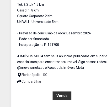
Tok & Stok 1,5 km
Cassol 1, 8 km
Square Corporate 2 Km
UNIVALI - Universidade 5km
- Previsão de conclusão da obra: Dezembro 2024.
- Pode ser financiado
- Incorporação no R-171700
A IMÓVEIS MOTA tem seus anúncios publicados em super de
especialistas para encontrar seu imóvel. Siga nossas redes
@imoveismota.sc e Facebook: Imóveis Mota.
Florianópolis - SC
Compartilhar
R$ 1.805.095,76
Venda