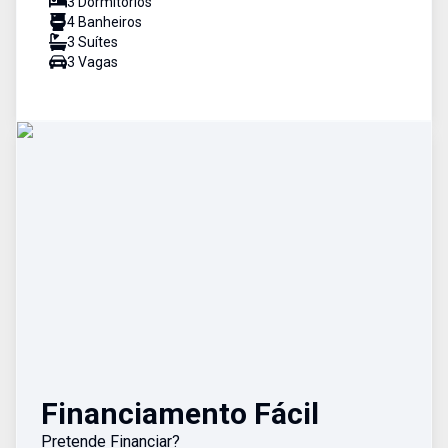
3
Dormitório
s
4
Banheiro
s
3
Suíte
s
3
Vaga
s
Financiamento Fácil
Pretende Financiar?